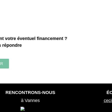
t votre éventuel financement ?
s répondre
ER
RENCONTRONS-NOUS
É
à Vannes
cec