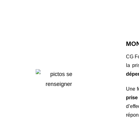
MON
CG Fo
la pr
dépe
Une f
pris
d’eff
répon