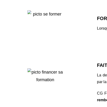
FOR
Lorsq
FAI
La de
par la
CG Fo
remb